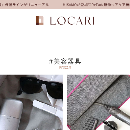
』保湿ラインがリニューアル
MISAMOが登場♡ReFaの新作ヘアケ
#美容器具
美容器具