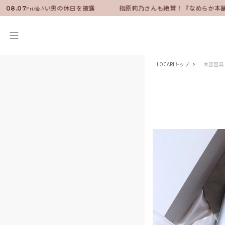
バサダーに就任！いい男の休日を披露
指原莉乃さんも絶賛！『なめらか本舗
08.07
Fri/金
LOCARIトップ
美容器具