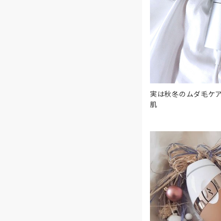
実は秋冬のムダ毛ケ
肌