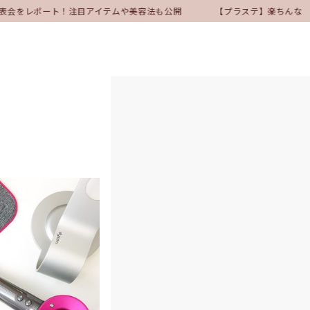
ア発表会をレポート！注目アイテムや美容法も公開
【プラステ】楽ちんなの