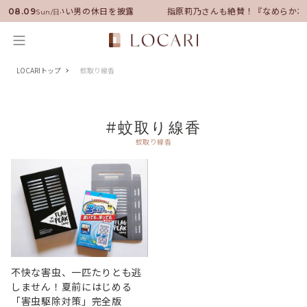
ンバサダーに就任！いい男の休日を披露
指原莉乃さんも絶賛！『なめらか本
08.09
Sun/日
LOCARIトップ
蚊取り線香
#蚊取り線香
蚊取り線香
不快な害虫、一匹たりとも逃
しません！夏前にはじめる
「害虫駆除対策」完全版