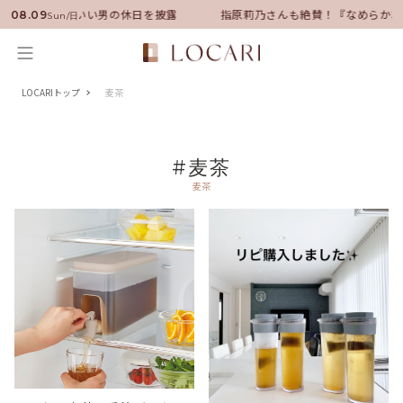
ンバサダーに就任！いい男の休日を披露
指原莉乃さんも絶賛！『なめらか本
08.09
Sun/日
LOCARIトップ
麦茶
#麦茶
麦茶