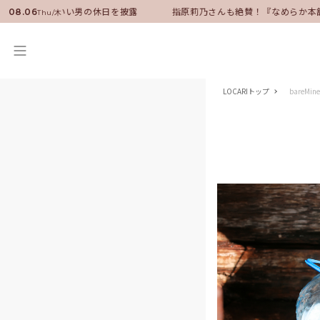
ンバサダーに就任！いい男の休日を披露
指原莉乃さんも絶賛！『なめらか本
08.06
Thu/木
LOCARIトップ
bareMi