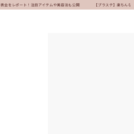
ア発表会をレポート！注目アイテムや美容法も公開
【プラステ】楽ちんな