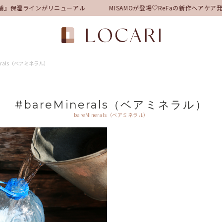
舗』保湿ラインがリニューアル
MISAMOが登場♡ReFaの新作ヘアケ
nerals（ベアミネラル）
#bareMinerals（ベアミネラル）
bareMinerals（ベアミネラル）