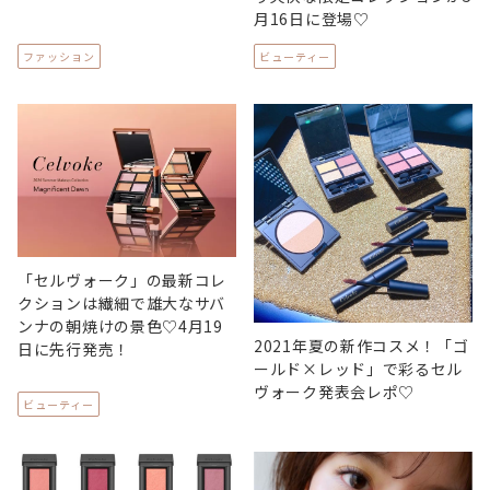
月16日に登場♡
ファッション
ビューティー
「セルヴォーク」の最新コレ
クションは繊細で雄大なサバ
ンナの朝焼けの景色♡4月19
2021年夏の新作コスメ！「ゴ
日に先行発売！
ールド×レッド」で彩るセル
ヴォーク発表会レポ♡
ビューティー