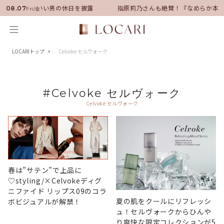
バサダーに就任！いい男の休日を披露
指原莉乃さんも絶賛！『なめらか本舗
08.07
Fri/金
LOCARIトップ
Celvoke セルヴォーク
#Celvoke セルヴォーク
Celvoke セルヴォーク
春は”サテン”で上品に
♡styling/×Celvokeディグ
ニファイド リップス09のコラ
夏の肌をクールにリフレッシ
ボビジュアルが解禁！
ュ！セルヴォークからひんや
り爽快な限定コレクションが5