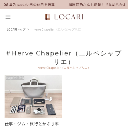
ンバサダーに就任！いい男の休日を披露
指原莉乃さんも絶賛！『なめらか本
08.07
Fri/金
LOCARIトップ
Herve Chapelier（エルベシャプリエ）
#Herve Chapelier（エルベシャプ
リエ）
Herve Chapelier（エルベシャプリエ）
仕事・ジム・旅行とかぶり率