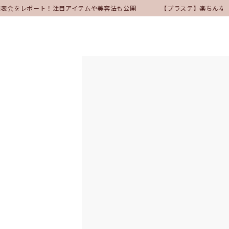
ア発表会をレポート！注目アイテムや美容法も公開
【プラステ】楽ちんな