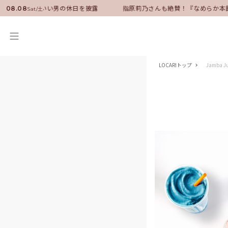
ンバサダーに就任！いい男の休日を披露
指原莉乃さんも絶賛！『なめらか本
08.08
Sat/土
LOCARIトップ
Jamba 