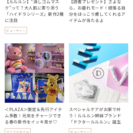
【ルルルン】“消しゴムマス
【読者プレゼント】さよな
ク”って？大人肌に寄り添う
ら、お疲れモード！頑張る自
「ハイドラシリーズ」新作2種
分をほっこり癒してくれるア
に注目
イテムが当たるよ
ビューティー
＜PLAZA＞限定＆先行アイテ
スペシャルケアがお家で叶
ム多数！元気をチャージでき
う！ルルルン姉妹ブランド
る春の新作をイッキ見せ♡
「ドクタールルルン」誕生
ライフスタイル
ビューティー