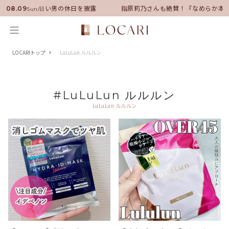
バサダーに就任！いい男の休日を披露
指原莉乃さんも絶賛！『なめらか本舗
08.09
Sun/日
LOCARIトップ
LuLuLun ルルルン
#LuLuLun ルルルン
LuLuLun ルルルン