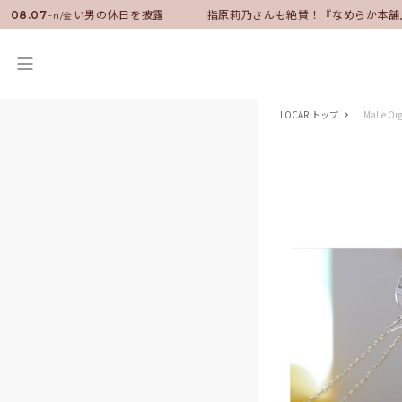
バサダーに就任！いい男の休日を披露
指原莉乃さんも絶賛！『なめらか本舗
08.07
Fri/金
LOCARIトップ
Malie 