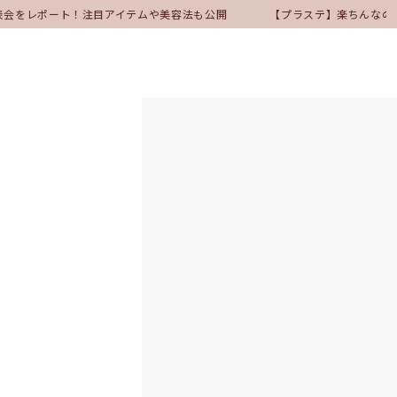
発表会をレポート！注目アイテムや美容法も公開
【プラステ】楽ちんなの