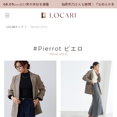
バサダーに就任！いい男の休日を披露
指原莉乃さんも絶賛！『なめらか本舗
08.09
Sun/日
LOCARIトップ
Pierrot ピエロ
#Pierrot ピエロ
Pierrot ピエロ