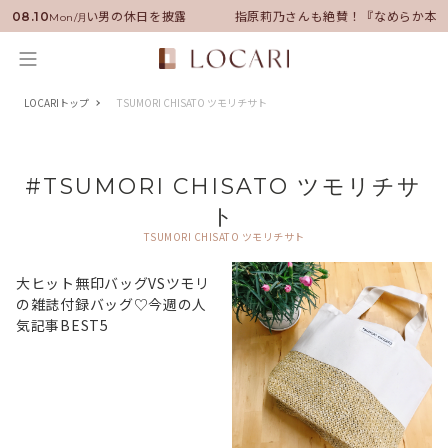
バサダーに就任！いい男の休日を披露
指原莉乃さんも絶賛！『なめらか本
08.10
Mon/月
LOCARIトップ
TSUMORI CHISATO ツモリチサト
#TSUMORI CHISATO ツモリチサ
ト
TSUMORI CHISATO ツモリチサト
大ヒット無印バッグVSツモリ
の雑誌付録バッグ♡今週の人
気記事BEST5