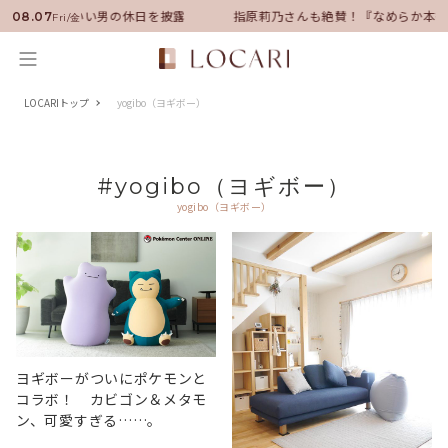
バサダーに就任！いい男の休日を披露
指原莉乃さんも絶賛！『なめらか本舗
08.07
Fri/金
LOCARIトップ
yogibo（ヨギボー）
#yogibo（ヨギボー）
yogibo（ヨギボー）
ヨギボーがついにポケモンと
コラボ！ カビゴン＆メタモ
ン、可愛すぎる……。