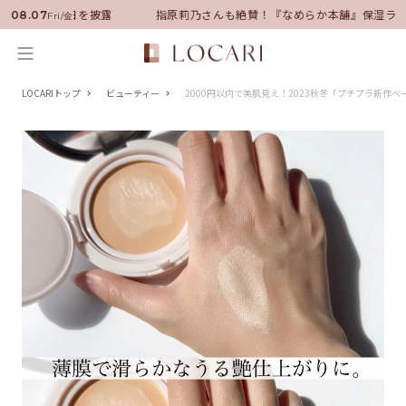
！いい男の休日を披露
指原莉乃さんも絶賛！『なめらか本舗』保湿ライン
08.07
Fri/金
LOCARIトップ
ビューティー
2000円以内で美肌見え！2023秋冬「プチプラ新作ベ