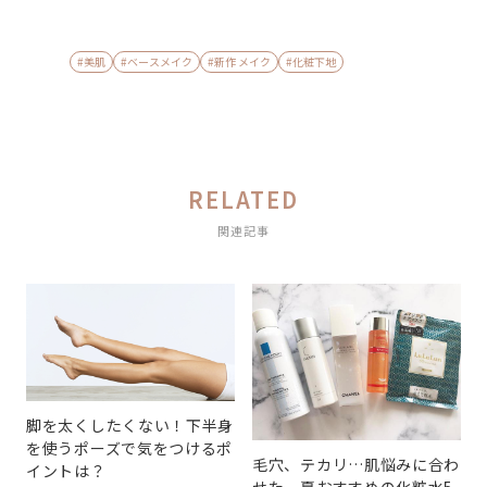
#美肌
#ベースメイク
#新作 メイク
#化粧下地
RELATED
関連記事
脚を太くしたくない！下半身
を使うポーズで気をつけるポ
毛穴、テカリ…肌悩みに合わ
イントは？
せた、夏おすすめの化粧水5