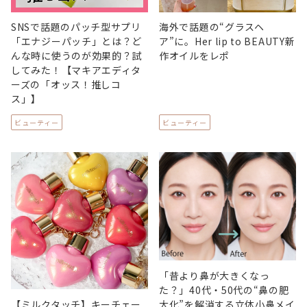
SNSで話題のパッチ型サプリ
海外で話題の“グラスヘ
「エナジーパッチ」とは？ど
ア”に。Her lip to BEAUTY新
んな時に使うのが効果的？試
作オイルをレポ
してみた！【マキアエディタ
ーズの「オッス！推しコ
ス」】
ビューティー
ビューティー
「昔より鼻が大きくなっ
た？」40代・50代の“鼻の肥
【ミルクタッチ】キーチェー
大化”を解消する立体小鼻メイ