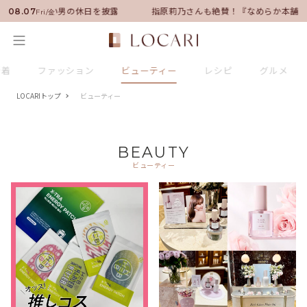
ダーに就任！いい男の休日を披露
指原莉乃さんも絶賛！『なめらか本舗』
08.07
Fri/金
新着
ファッション
ビューティー
レシピ
グルメ
LOCARIトップ
ビューティー
BEAUTY
ビューティー