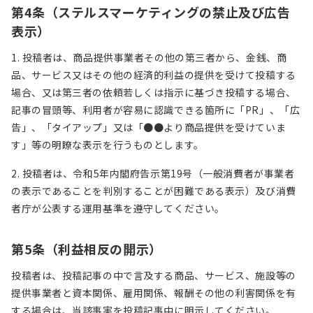
第
4
条（ステルスマーケティングの禁止及び広告
表示）
1. 投稿者は、商品提供事業者その他の第三者から、金銭、商
品、サービス又はその他の経済的利益の提供を受けて投稿する
場合、又は第三者の依頼若しくは指示に基づき投稿する場合、
記事の冒頭等、利用者が容易に認識できる箇所に「PR」、「広
告」、「タイアップ」又は「●●より商品提供を受けていま
す」等の明瞭な表示を行うものとします。
2. 投稿者は、令和5年内閣府告示第19号（一般消費者が事業者
の表示であることを判別することが困難である表示）及び消費
者庁が公表する運用基準を遵守してください。
第
5
条（利益相反の開示）
投稿者は、投稿記事の中で言及する商品、サービス、施設等の
提供事業者と資本関係、雇用関係、報酬その他の利害関係を有
する場合は、当該事実を投稿記事中に明示してください。