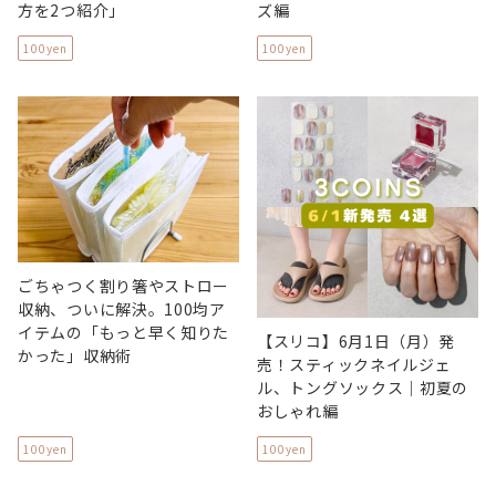
方を2つ紹介」
ズ編
100yen
100yen
ごちゃつく割り箸やストロー
収納、ついに解決。100均ア
イテムの「もっと早く知りた
【スリコ】6月1日（月）発
かった」収納術
売！スティックネイルジェ
ル、トングソックス｜初夏の
おしゃれ編
100yen
100yen