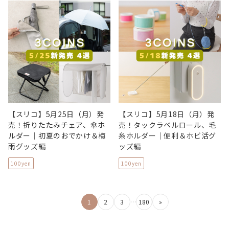
【スリコ】5月25日（月）発
【スリコ】5月18日（月）発
売！折りたたみチェア、傘ホ
売！タックラベルロール、毛
ルダー｜初夏のおでかけ＆梅
糸ホルダー｜便利＆ホビ活グ
雨グッズ編
ッズ編
100yen
100yen
投
1
2
3
…
180
»
稿