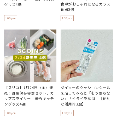
食卓がおしゃれになるガラス
グッズ4選
食器3選
100yen
100yen
【スリコ】7月24日（金）発
ダイソーのクッションシール
売！野菜保存容器セット、カ
を貼ってみると「もう落ちな
ップスライサー｜優秀キッチ
い」「イライラ解消」【便利
ングッズ4選
な活用術3選】
100yen
100yen