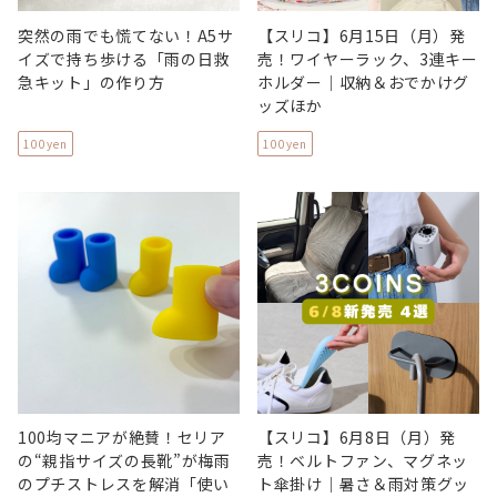
突然の雨でも慌てない！A5サ
【スリコ】6月15日（月）発
イズで持ち歩ける「雨の日救
売！ワイヤーラック、3連キー
急キット」の作り方
ホルダー｜収納＆おでかけグ
ッズほか
100yen
100yen
100均マニアが絶賛！セリア
【スリコ】6月8日（月）発
の“親指サイズの長靴”が梅雨
売！ベルトファン、マグネッ
のプチストレスを解消「使い
ト傘掛け｜暑さ＆雨対策グッ