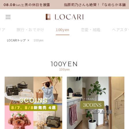
ダーに就任！いい男の休日を披露
指原莉乃さんも絶賛！『なめらか本舗』
08.08
Sat/土
リア
旅行・おでかけ
100yen
恋愛・結婚
ヘアスタ
LOCARIトップ
100yen
100YEN
100yen