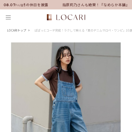
ーに就任！いい男の休日を披露
指原莉乃さんも絶賛！『なめらか本舗』保
08.07
Fri/金
LOCARIトップ
ぱぱっとコーデ完成！ラクして映える「夏のデニムサロペ・ワンピ」10