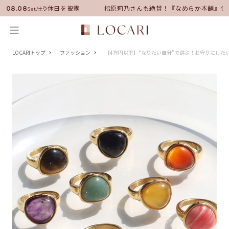
に就任！いい男の休日を披露
指原莉乃さんも絶賛！『なめらか本舗』保湿
08.08
Sat/土
LOCARIトップ
ファッション
【4万円以下】“なりたい自分”で選ぶ！お守りにした