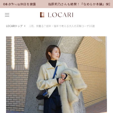
就任！いい男の休日を披露
指原莉乃さんも絶賛！『なめらか本舗』保湿ラ
08.07
Fri/金
LOCARIトップ
1月、何着る？前半・後半で考える大人の正解コーデ10選