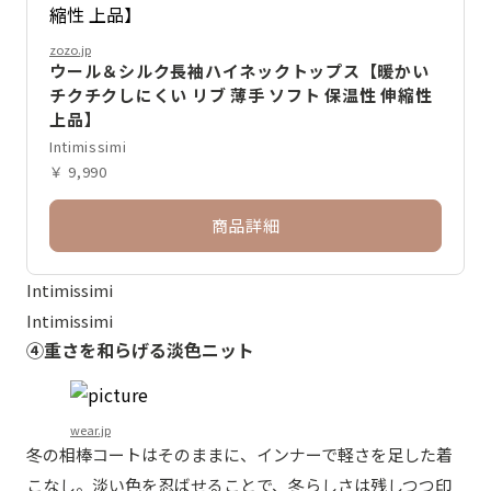
zozo.jp
ウール＆シルク長袖ハイネックトップス【暖かい
チクチクしにくい リブ 薄手 ソフト 保温性 伸縮性
上品】
Intimissimi
￥ 9,990
商品詳細
Intimissimi
Intimissimi
④重さを和らげる淡色ニット
wear.jp
冬の相棒コートはそのままに、インナーで軽さを足した着
こなし。淡い色を忍ばせることで、冬らしさは残しつつ印