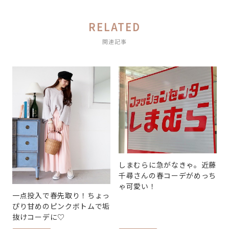
RELATED
関連記事
しまむらに急がなきゃ。近藤
千尋さんの春コーデがめっち
ゃ可愛い！
一点投入で春先取り！ちょっ
ぴり甘めのピンクボトムで垢
抜けコーデに♡