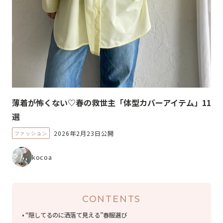
薄着が怖くない♡春の救世主「体型カバーアイテム」11
選
2026年2月23日公開
ファッション
kocoa
CONTENTS
“隠してるのに洒落て見える”春服選び