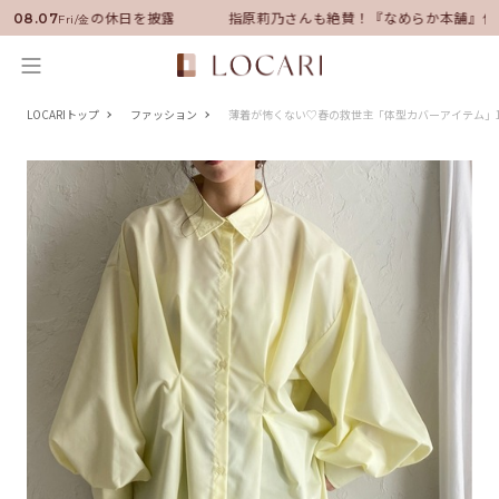
就任！いい男の休日を披露
指原莉乃さんも絶賛！『なめらか本舗』保湿ラ
08.07
Fri/金
LOCARIトップ
ファッション
薄着が怖くない♡春の救世主「体型カバーアイテム」1