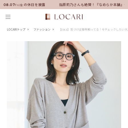
に就任！いい男の休日を披露
指原莉乃さんも絶賛！『なめらか本舗』保湿
08.07
Fri/金
LOCARIトップ
ファッション
【coca】気づけば毎年頼ってる！今チェックしたい