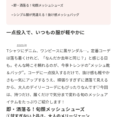
即・洒落る！旬顔メッシュシューズ
シンプル服が見違える！抜け感メッシュバッグ
一点投入で、いつもの服が軽やかに
zozo.jp
Tシャツにデニム、ワンピースに黒サンダル…。定番コーデ
は落ち着くけれど、「なんだか去年と同じ？」と感じる日
も。そんな時こそ頼れるのが、今季トレンドの“メッシュ靴
＆バッグ”。コーデに一点投入するだけで、抜け感も軽やか
さも一気にアップするうえ、頑張りすぎずに洒落て見える
から、大人のデイリーコーデにもぴったりなんです♡今回
は、持つだけ、履くだけで気分まで変わる旬のメッシュア
イテムをたっぷりご紹介します！
即・洒落る！旬顔メッシュシューズ
①甘すぎない上品さ。大人のメリージェーン