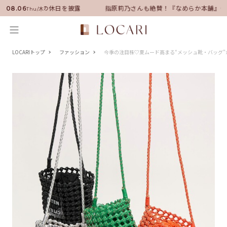
に就任！いい男の休日を披露
指原莉乃さんも絶賛！『なめらか本舗』保湿
08.06
Thu/木
LOCARIトップ
ファッション
今季の注目株♡夏ムード高まる“メッシュ靴・バッグ”