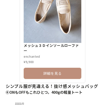
メッシュ３Ｄインソールローファ
ー
enchanted
¥9,900
詳細を見る
シンプル服が見違える！抜け感メッシュバッグ
⑥ONもOFFもこれひとつ。400gの軽量トート
zozo.jp