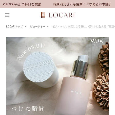
ーに就任！いい男の休日を披露
指原莉乃さんも絶賛！『なめらか本舗』保
08.07
Fri/金
LOCARIトップ
ビューティー
毛穴・テカリが気になる夏に。軽やかに整える「夏肌