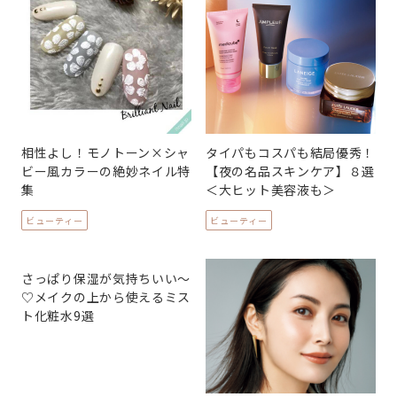
相性よし！モノトーン×シャ
タイパもコスパも結局優秀！
ビー風カラーの絶妙ネイル特
【夜の名品スキンケア】８選
集
＜大ヒット美容液も＞
ビューティー
ビューティー
さっぱり保湿が気持ちいい〜
♡メイクの上から使えるミス
ト化粧水9選