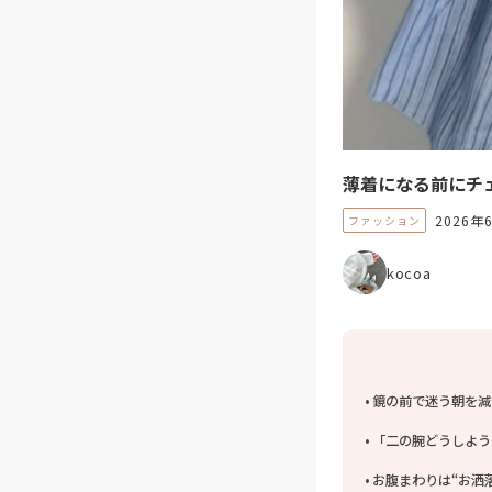
薄着になる前にチ
2026年
ファッション
kocoa
鏡の前で迷う朝を減
「二の腕どうしよう
お腹まわりは“お洒