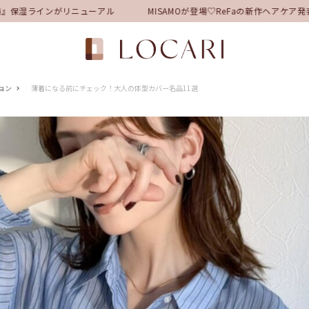
保湿ラインがリニューアル
MISAMOが登場♡ReFaの新作ヘアケア発
ョン
薄着になる前にチェック！大人の体型カバー名品11選