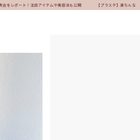
表会をレポート！注目アイテムや美容法も公開
【プラステ】楽ちんなのにき