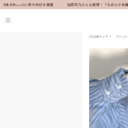
ダーに就任！いい男の休日を披露
指原莉乃さんも絶賛！『なめらか本舗』
08.09
Sun/日
LOCARIトップ
ファッシ