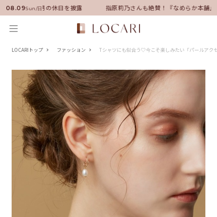
ーに就任！いい男の休日を披露
指原莉乃さんも絶賛！『なめらか本舗』保
08.09
Sun/日
LOCARIトップ
ファッション
Tシャツにも似合う♡今こそ楽しみたい「パールアクセ