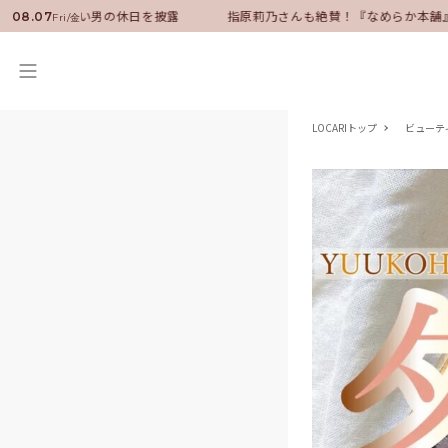
ーに就任！いい男の休日を披露
指原莉乃さんも絶賛！『なめらか本舗』保
08.07
Fri/金
LOCARIトップ
ビューテ