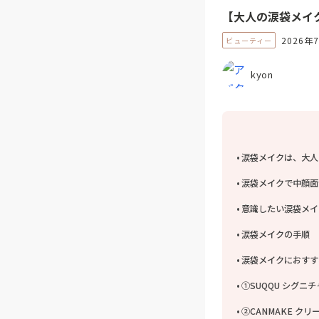
【大人の涙袋メイ
2026年
ビューティー
kyon
涙袋メイクは、大人
涙袋メイクで中顔面
意識したい涙袋メイ
涙袋メイクの手順
涙袋メイクにおすす
①SUQQU シグニチ
②CANMAKE ク