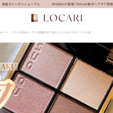
湿ラインがリニューアル
MISAMOが登場♡ReFaの新作ヘアケア発表
ィー
【大人の涙袋メイク】中顔面を短く見せるコツ＆おすすめアイテム4選