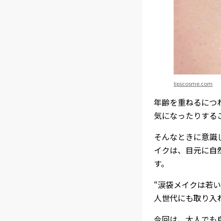
lipscosme.com
年齢を重ねるにつ
気になったりする
そんなときに意識
イクは、目元に自
す。
“涙袋メイクは若
人世代にも取り入
今回は、大人でも