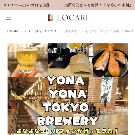
に就任！いい男の休日を披露
指原莉乃さんも絶賛！『なめらか本舗』保湿ラ
08.09
Sun/日
LOCARIトップ
旅行・おでかけ
よなよなエール好きが行ってきた！品川「YONA YONA 