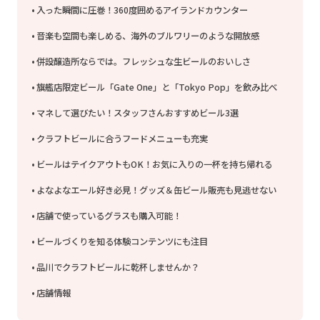
入った瞬間に圧巻！360度囲めるアイランドカウンター
音楽も空間も楽しめる、海外のブルワリーのような開放感
併設醸造所ならでは。フレッシュな生ビールのおいしさ
旗艦店限定ビール「Gate One」と「Tokyo Pop」を飲み比べ
マネして選びたい！スタッフさんおすすめビール3選
クラフトビールに合うフードメニューも充実
ビールはテイクアウトもOK！お気に入りの一杯を持ち帰れる
よなよなエール好き必見！グッズ＆缶ビール販売も見逃せない
店舗で使っているグラスも購入可能！
ビールづくりを知る体験コンテンツにも注目
品川でクラフトビールに乾杯しませんか？
店舗情報