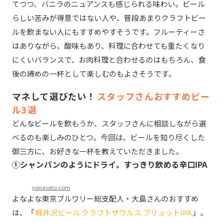
てつつ、バニラのニュアンスも感じられる味わい。ビール
らしい苦みが得意ではない人や、普段あまりクラフトビー
ルを飲まない人にもすすめやすそうです。フルーティーさ
はありながら、酸味もあり、料理に合わせても重たくなり
にくいバランスで、お肉料理と合わせるのはもちろん、食
後の締めの一杯として楽しむのもよさそうです。
マネして選びたい！
スタッフさんおすすめビー
ル
3選
どんなビールを飲もうか、スタッフさんに相談しながら選
べるのも楽しみのひとつ。今回は、ビールを知り尽くした
御三方に、お好きな一杯を教えていただきました。
①
シャンパンのようにドライ。すっきり飲める辛口IPA
yonasato.com
よなよな東京ブルワリー総支配人・大島さんのおすすめ
は、「
軽井沢ビール クラフトザウルス ブリュットIPA
」。