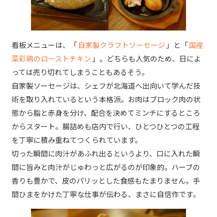
看板メニューは、「
自家製クラフトソーセージ
」と「
国産
菜彩鶏のローストチキン
」。どちらも人気のため、日によ
っては売り切れてしまうこともあるそう。
自家製ソーセージは、シェフが北海道へ出向いて学んだ技
術を取り入れているという本格派。お肉はブロック肉の状
態から脂と赤身を分け、配合を決めてミンチにするところ
からスタート。腸詰めも店内で行い、ひとつひとつの工程
を丁寧に積み重ねてつくられています。
切った瞬間に肉汁があふれ出るというより、口に入れた瞬
間に旨みと肉汁がじゅわっと広がるのが印象的。ハーブの
香りも豊かで、皮のパリッとした食感もたまりません。手
間ひまをかけた丁寧な仕事が伝わる、まさに自信作です。