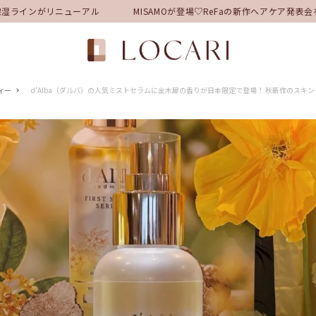
ラインがリニューアル
MISAMOが登場♡ReFaの新作ヘアケア発表
ィー
d’Alba（ダルバ）の人気ミストセラムに金木犀の香りが日本限定で登場！ 秋新作のスキ