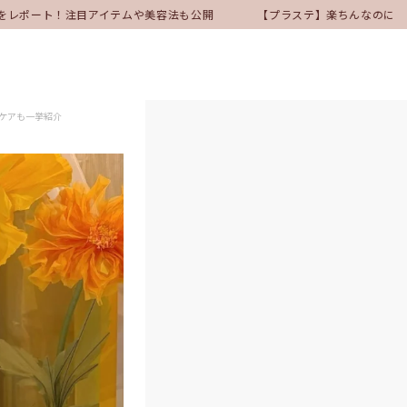
会をレポート！注目アイテムや美容法も公開
【プラステ】楽ちんなのにきれ
ンケアも一挙紹介