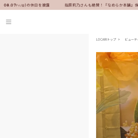
ーに就任！いい男の休日を披露
指原莉乃さんも絶賛！『なめらか本舗』保湿
08.07
Fri/金
LOCARIトップ
ビューテ