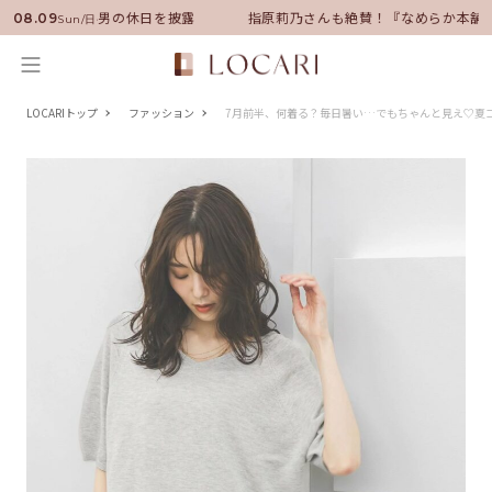
サダーに就任！いい男の休日を披露
指原莉乃さんも絶賛！『なめらか本舗』
08.09
Sun/日
LOCARIトップ
ファッション
7月前半、何着る？毎日暑い…でもちゃんと見え♡夏コ