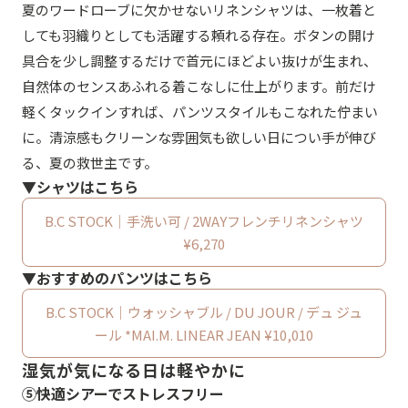
夏のワードローブに欠かせないリネンシャツは、一枚着と
しても羽織りとしても活躍する頼れる存在。ボタンの開け
具合を少し調整するだけで首元にほどよい抜けが生まれ、
自然体のセンスあふれる着こなしに仕上がります。前だけ
軽くタックインすれば、パンツスタイルもこなれた佇まい
に。清涼感もクリーンな雰囲気も欲しい日につい手が伸び
る、夏の救世主です。
▼シャツはこちら
B.C STOCK｜手洗い可 / 2WAYフレンチリネンシャツ
¥6,270
▼おすすめのパンツはこちら
B.C STOCK｜ウォッシャブル / DU JOUR / デュ ジュ
ール *MAI.M. LINEAR JEAN ¥10,010
湿気が気になる日は軽やかに
⑤快適シアーでストレスフリー