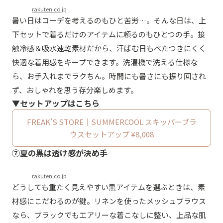
rakuten.co.jp
暑い日はコーデを考えるのもひと苦労…。そんな日は、上
下セットで着るだけのアイテムに頼るのもひとつの手。接
触冷感＆吸水速乾素材だから、汗ばむ日もべたつきにくく
快適な着用感をキープできます。洗濯機で洗える仕様な
ら、お手入れまでラクちん。時間にも暑さにも振り回され
ず、おしゃれを思う存分楽しめます。
▼セットアップはこちら
FREAK’S STORE｜SUMMERCOOL スキッパーブラ
ウスセットアップ ¥8,008
⑦夏の黒は透け感が決め手
rakuten.co.jp
どうしても重たく見えやすい黒アイテムを選ぶときは、素
材感にこだわるのが鍵。リネンを使ったメッシュブラウス
なら、ブラックでもエアリーな着こなしに整い、上品な肌