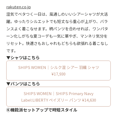
rakuten.co.jp
湿気でベタつく一日は、風通しのいいシアーシャツが大活
躍。ゆったりシルエットでも短丈なら重心が上がり、バラ
ンスよく着こなせます。柄パンツを合わせれば、ワンパタ
ーン化しがちな夏コーデも一気に華やぎ、マンネリ気分を
リセット。快適さもおしゃれもどちらも欲張れる着こなし
です。
▼シャツはこちら
SHIPS WOMEN｜シルク混 シアー 羽織 シャツ
¥17,930
▼パンツはこちら
SHIPS WOMEN｜SHIPS Primary Navy
Label:LIBERTY ペイズリー パンツ ¥14,630
⑥機能派セットアップで時短スタイル