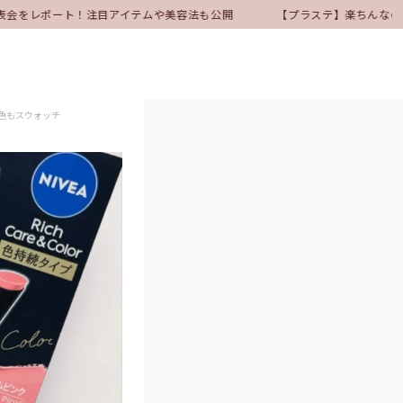
表会をレポート！注目アイテムや美容法も公開
【プラステ】楽ちんなのに
色もスウォッチ