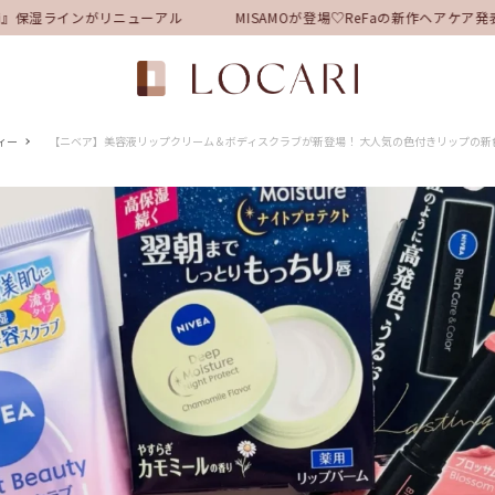
保湿ラインがリニューアル
MISAMOが登場♡ReFaの新作ヘアケア発
ィー
【ニベア】美容液リップクリーム＆ボディスクラブが新登場！ 大人気の色付きリップの新