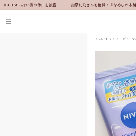
サダーに就任！いい男の休日を披露
指原莉乃さんも絶賛！『なめらか本舗』
08.06
Thu/木
LOCARIトップ
ビューテ