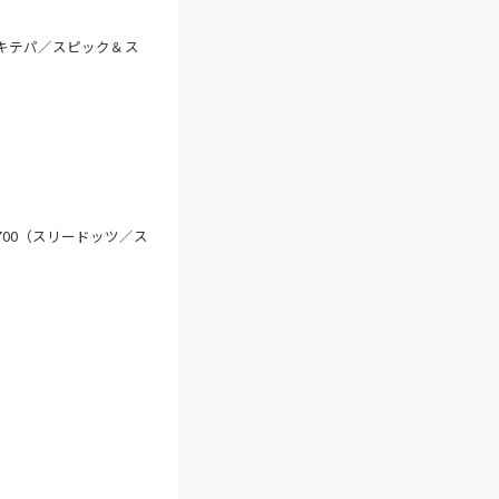
（ヌキテパ／スピック＆ス
,700（スリードッツ／ス