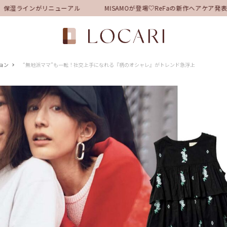
保湿ラインがリニューアル
MISAMOが登場♡ReFaの新作ヘアケア発
ョン
“無地派ママ”も一転！社交上手になれる『柄のオシャレ』がトレンド急浮上