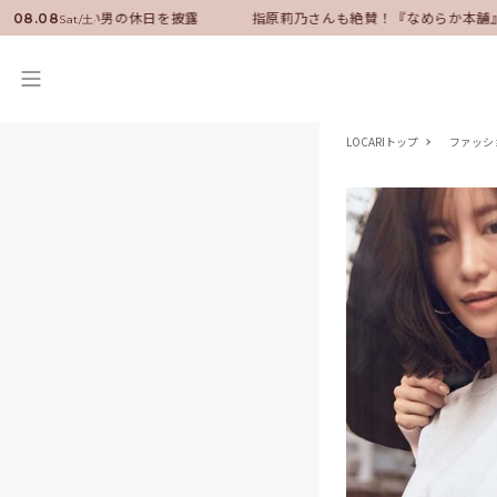
ダーに就任！いい男の休日を披露
指原莉乃さんも絶賛！『なめらか本舗』
08.08
Sat/土
LOCARIトップ
ファッシ