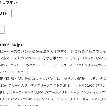
イしやすい！
UTH
E
ビーベースのパンツだから取り入れやすく、いつもの半袖スウェ
マ友とレストランランチに行ける華やかコーデに。
パンツ￥42,90
700〈ロエフ〉（ともにエイチ ビューティー＆ユース）イヤリング￥42,900バン
ンイリス トーキョー）
花柄刺繡と淡い色のコットンパンツは、柔らかい印象になるから
,900（フリークス ストア／フリークス ストア 渋谷）ニット￥20,900（デ
肩掛けしたカーディガン￥42,900（エブール／リトルリーグ インク）キャップ￥
クツ）ピアス￥29,700（ブランイリス／ブランイリス トーキョー）バッグ￥3
インナー／スタイリスト私物