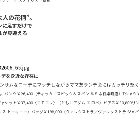
大人の花柄”。
ンに足すだけで
ルが見違える
ーデを身近な存在に
ンサムなコーデにマッチしながらママ友ランチ会にはカッチリ堅く
。
パンツ￥26,400（ティッカ／スピック＆スパン ルミネ有楽町店）Tシャツ￥1
ジャケット￥37,400〈エモエレ〉（ともにアダム エ ロぺ）ピアス￥30,800リン
ス トーキョー）バッグ￥198,000（ヴァレクストラ／ヴァレクストラ ジャ
／