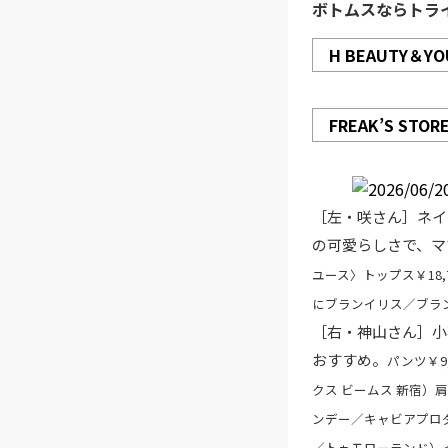
ボトムスならトラ
H BEAUTY＆YO
FREAK’S STOR
［左・咲さん］ネイ
の可愛らしさで、マ
ユース〉トップス￥18,
にブランイリス／ブラ
［右・神山さん］小
おすすめ。
パンツ￥9
クス ビームス 新宿）
ンデー／キャビアプロダ
／トゥモローランド）