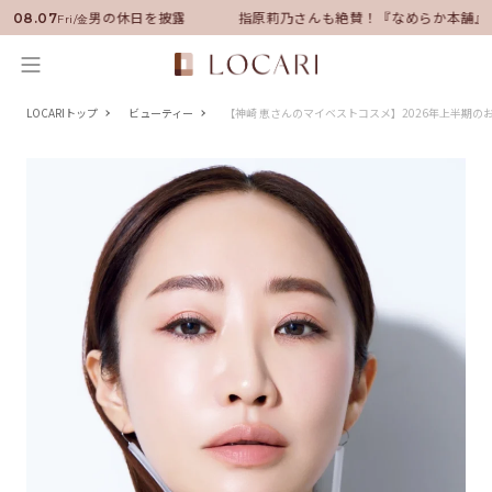
ダーに就任！いい男の休日を披露
指原莉乃さんも絶賛！『なめらか本舗』保
08.07
Fri/金
LOCARIトップ
ビューティー
【神崎 恵さんのマイベストコスメ】2026年上半期の