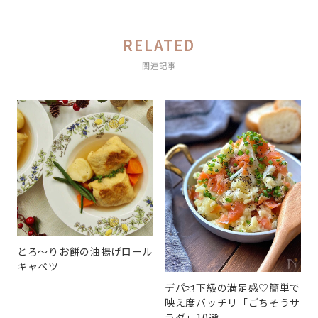
RELATED
関連記事
とろ〜りお餅の油揚げロール
キャベツ
デパ地下級の満足感♡簡単で
映え度バッチリ「ごちそうサ
ラダ」10選