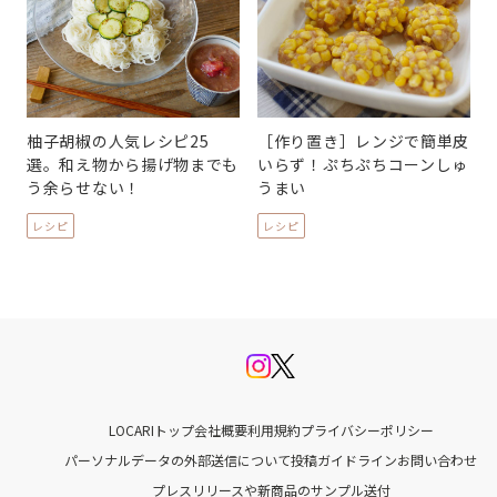
柚子胡椒の人気レシピ25
［作り置き］レンジで簡単皮
選。和え物から揚げ物までも
いらず！ぷちぷちコーンしゅ
う余らせない！
うまい
レシピ
レシピ
LOCARIトップ
会社概要
利用規約
プライバシーポリシー
パーソナルデータの外部送信について
投稿ガイドライン
お問い合わせ
プレスリリースや新商品のサンプル送付