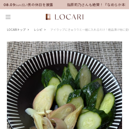
サダーに就任！いい男の休日を披露
指原莉乃さんも絶賛！『なめらか本舗』
08.09
Sun/日
LOCARIトップ
レシピ
アイラップにきゅうりと一緒に入れるだけ！絶品漬け物に変