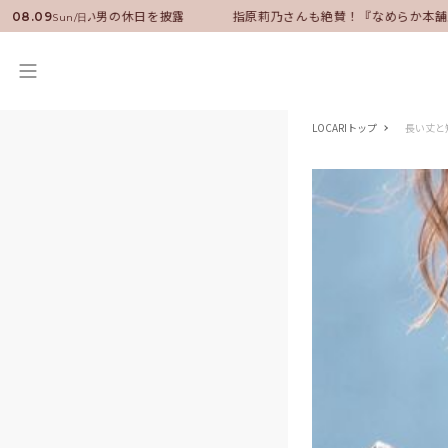
サダーに就任！いい男の休日を披露
指原莉乃さんも絶賛！『なめらか本舗』
08.09
Sun/日
LOCARIトップ
長い丈と