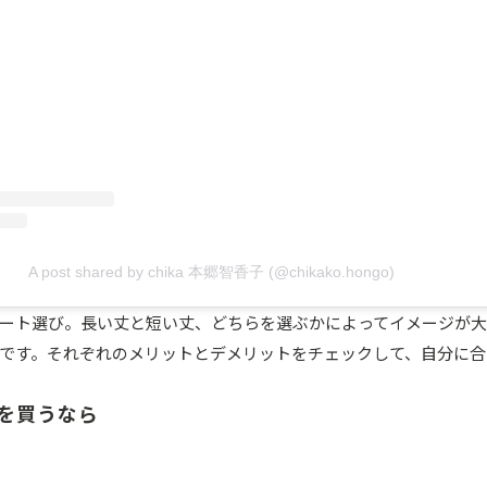
A post shared by chika 本郷智香子 (@chikako.hongo)
ート選び。長い丈と短い丈、どちらを選ぶかによってイメージが大
です。それぞれのメリットとデメリットをチェックして、自分に合
を買うなら