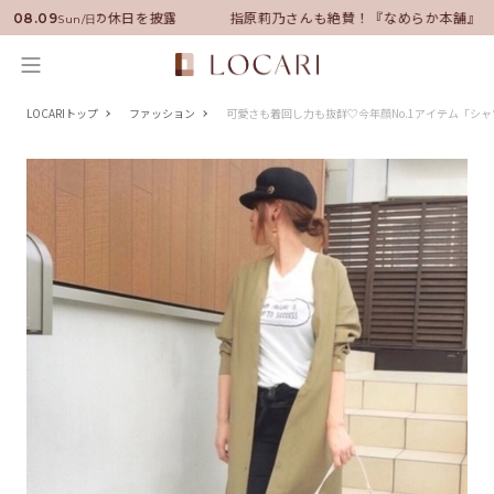
就任！いい男の休日を披露
指原莉乃さんも絶賛！『なめらか本舗』保湿ラ
08.09
Sun/日
LOCARIトップ
ファッション
可愛さも着回し力も抜群♡今年顔No.1アイテム「シャ