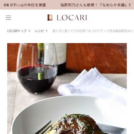
就任！いい男の休日を披露
指原莉乃さんも絶賛！『なめらか本舗』保湿ラ
08.07
Fri/金
LOCARIトップ
レシピ
捨てずに使ってプロの味♡余ったワインで作る絶品煮込みレ