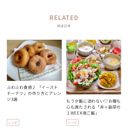
RELATED
関連記事
ふわふわ食感♪ 「イースト
ドーナツ」の作り方とアレン
ジ3選
もう夕飯に迷わない♡お腹も
心も満たされる「丼＋副菜の
１WEEK夜ご飯」
レシピ
レシピ