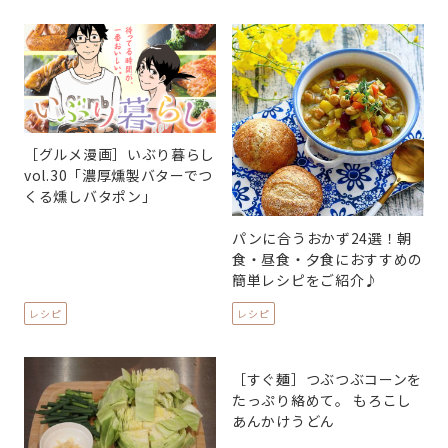
［グルメ漫画］いぶり暮らし
vol.30「濃厚燻製バターでつ
くる燻しバタポン」
パンに合うおかず24選！朝
食・昼食・夕食におすすめの
簡単レシピをご紹介♪
レシピ
レシピ
［すぐ麺］つぶつぶコーンを
たっぷり絡めて。 もろこし
あんかけうどん