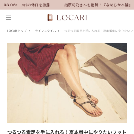
ダーに就任！いい男の休日を披露
指原莉乃さんも絶賛！『なめらか本舗』保
08.06
Thu/木
LOCARIトップ
ライフスタイル
つるつる素足を手に入れる！夏本番中にやりたいフ
つるつる素足を手に入れる！夏本番中にやりたいフット