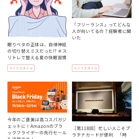
「フリーランス」ってどんな
人が向いてるの？経験者に聞
いた
眠りベタの正体は、自律神経
の切り替えミスだった!? ＃ス
リトレで整える夏の快眠習慣
ライフスタイル
ライフスタイル
今年のご褒美は高コスパガジ
ェットに！Amazonのブラ
［第118回］忙しい人こそプ
ックフライデーの先行セール
ラチナカードが便利 「時