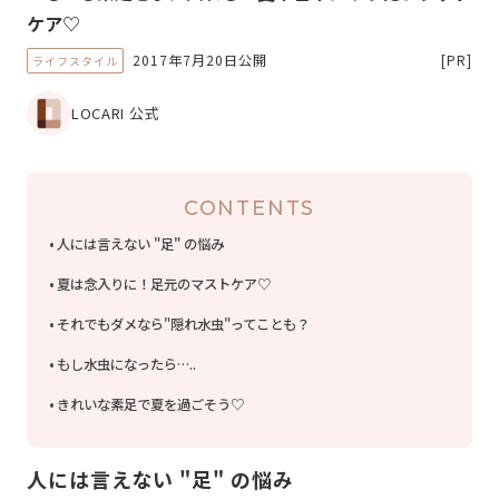
ケア♡
2017年7月20日公開
[PR]
ライフスタイル
LOCARI 公式
CONTENTS
人には言えない "足" の悩み
夏は念入りに！足元のマストケア♡
それでもダメなら"隠れ水虫"ってことも？
もし水虫になったら…..
きれいな素足で夏を過ごそう♡
人には言えない "足" の悩み