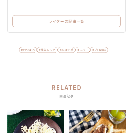
ライターの記事一覧
#おつまみ
#簡単レシピ
#料理上手
#レバー
#プロの味
RELATED
関連記事