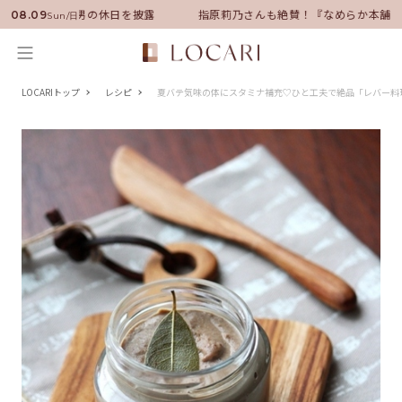
に就任！いい男の休日を披露
指原莉乃さんも絶賛！『なめらか本舗』保湿
08.09
Sun/日
LOCARIトップ
レシピ
夏バテ気味の体にスタミナ補充♡ひと工夫で絶品「レバー料