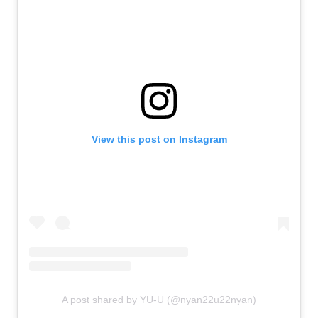
View this post on Instagram
A post shared by YU-U (@nyan22u22nyan)