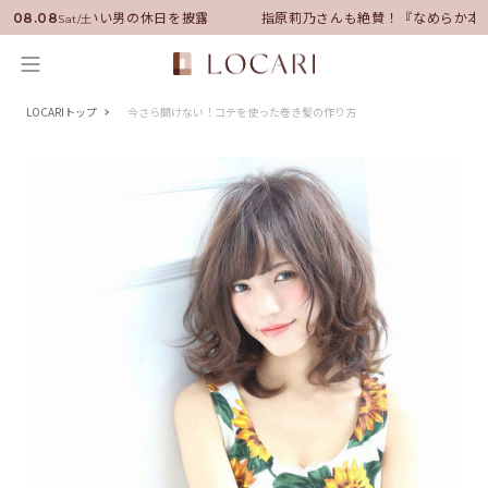
バサダーに就任！いい男の休日を披露
指原莉乃さんも絶賛！『なめらか本舗
08.08
Sat/土
LOCARIトップ
今さら聞けない！コテを使った巻き髪の作り方