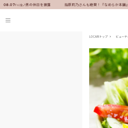
ダーに就任！いい男の休日を披露
指原莉乃さんも絶賛！『なめらか本舗』
08.07
Fri/金
LOCARIトップ
ビューテ