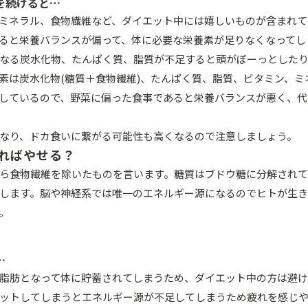
を続けると…
ミネラル、食物繊維など、ダイエット中には嬉しいものが含まれて
ると栄養バランスが偏って、体に必要な栄養素が足りなくなってし
なる炭水化物、たんぱく質、脂質が不足すると頭がぼーっとした
素は炭水化物(糖質＋食物繊維)、たんぱく質、脂質、ビタミン、ミ
しているので、野菜に偏った食事であると栄養バランスが悪く、代
なり、ドカ食いに繋がる可能性も高くなるので注意しましょう。
ればやせる？
ら食物繊維を除いたものを言います。糖質はブドウ糖に分解されて
します。脳や神経系では唯一のエネルギー源になるのでヒトが生
。
…
脂肪となって体に貯蓄されてしまうため、ダイエット中の方は避け
ットしてしまうとエネルギー源が不足してしまうため疲れを感じ