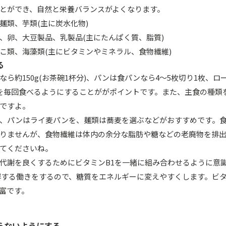
とができ、自然と栄養バランスがよくなります。
麺類、芋類(主に炭水化物)
、卵、大豆製品、乳製品(主にたんぱく質、脂質)
こ類、海藻類(主にビタミンやミネラル、食物繊維)
る
ら約150g(お茶碗1杯分)、パンは食パンなら4〜5枚切り1枚、ロ
を毎回食べるようにすることががポイントです。また、主食の種類
ですよ。
、パンはライ麦パンを、麺類は蕎麦を選ぶなどがおすすめです。
りませんが、食物繊維は体内の余分な脂肪や糖などの老廃物を排
てくださいね。
代謝を良くするためにビタミンB1を一緒に組み合わせるように意
解する働きをするので、糖質をエネルギーに変えやすくします。ビタ
富です。
らないようにする