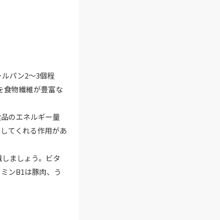
ールパン2〜3個程
を食物繊維が豊富な
食品のエネルギー量
出してくれる作用があ
識しましょう。ビタ
ミンB1は豚肉、う