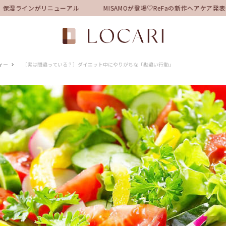
保湿ラインがリニューアル
MISAMOが登場♡ReFaの新作ヘアケア発
ィー
［実は間違っている？］ダイエット中にやりがちな「勘違い行動」