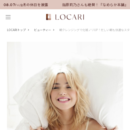
ーに就任！いい男の休日を披露
指原莉乃さんも絶賛！『なめらか本舗』保湿
08.07
Fri/金
LOCARIトップ
ビューティー
朝クレンジングで化粧ノリUP！忙しい朝も快適なスタ