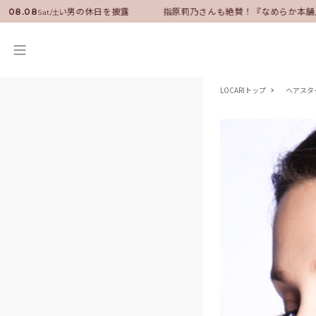
ーに就任！いい男の休日を披露
指原莉乃さんも絶賛！『なめらか本舗』保
08.08
Sat/土
LOCARIトップ
ヘアスタ