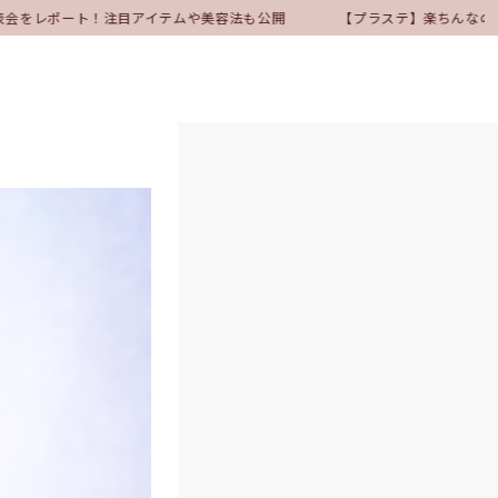
会をレポート！注目アイテムや美容法も公開
【プラステ】楽ちんなのにき