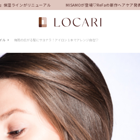
湿ラインがリニューアル
MISAMOが登場♡ReFaの新作ヘアケア発表
イル
梅雨の広がる髪にサヨナラ！アイロン１本でアレンジ自在♡