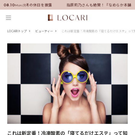
ーに就任！いい男の休日を披露
指原莉乃さんも絶賛！『なめらか本舗』保
08.10
Mon/月
LOCARIトップ
ビューティー
これは新定番！冷凍酸素の「寝てるだけエステ」って
これは新定番！冷凍酸素の「寝てるだけエステ」って知