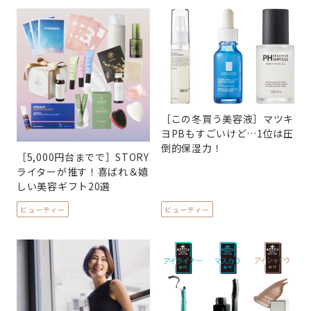
［この冬買う美容液］マツキ
ヨPBもすごいけど…1位は圧
倒的保湿力！
［5,000円台までで］STORY
ライターが推す！喜ばれ＆嬉
しい美容ギフト20選
ビューティー
ビューティー