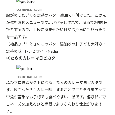
oceans-nadia.com
脂がのったブリを定番のバター醤油で味付けした、ごはん
が進むお魚メニューです。パパッと作れて、冷凍で2週間日
持ちするので、手軽に済ませたい日やお弁当にもぴったり
な一品です。
【絶品♪ブリときのこのバター醤油炒め】子ども大好き！
定番の味 | レシピサイトNadia
③たらのカレーマヨピカタ
oceans-nadia.com
ふわホロ食感がクセになる、たらのカレーマヨピカタで
す。淡白なたらもカレー味にすることでごちそう感アップ
♡魚が苦手なお子様でも食べやすい一品です。溶き卵にマ
ヨネーズを加えるひと手間でよりふんわり仕上がります
よ。