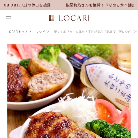
ーに就任！いい男の休日を披露
指原莉乃さんも絶賛！『なめらか本舗』保
08.08
Sat/土
LOCARIトップ
レシピ
安くてボリューム満点！子供が喜ぶ「簡単夜ご飯レシピ」24