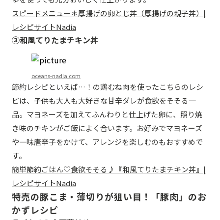
スピードメニュー＊厚揚げの卵とじ丼（厚揚げの親子丼）|
レシピサイトNadia
③和風てりたまチキン丼
oceans-nadia.com
節約レシピといえば…！の鶏むね肉を使ったこちらのレシ
ピは、子供も大人も大好きな甘辛ダレが食欲をそそる一
品。マヨネーズを加えてふんわりと仕上げた卵に、照り焼
き味のチキンがご飯によく合います。お好みでマヨネーズ
や一味唐辛子をかけて、アレンジを楽しむのもおすすめで
す。
簡単節約ごはん♡食欲そそる♪『和風てりたまチキン丼』|
レシピサイトNadia
特売の豚こま・薄切りが狙い目！「豚肉」のお
かずレシピ