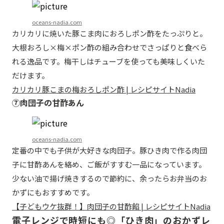
oceans-nadia.com
カリカリに焼いた豚こま肉におろしポン酢をたっぷりと。
大根おろし×梅×ポン酢の組み合わせでさっぱりと食べら
れる逸品です。梅干しはチューブを使っても美味しくいた
だけます。
カリカリ豚こまの梅おろしポン酢 | レシピサイトNadia
⑦肉団子の甘酢あん
oceans-nadia.com
定番の中でも子供が大好きな肉団子。豚ひき肉で作る肉団
子に甘酢あんを絡め、ご飯がすすむ一品になっています。
少ない油で揚げ焼きするので節約に、余ったらお弁当のお
かずにもおすすめです。
【子どもウケ抜群！】肉団子の甘酢餡 | レシピサイトNadia
電子レンジで時短にも◎「ひき肉」のおかずレ