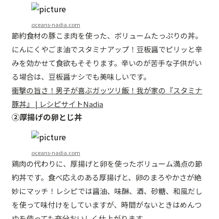
oceans-nadia.com
節約食材の豚こま肉を使った、ボリュームたっぷりの丼。
にんにくやごま油でスタミナアップ！豆板醤でピリッと辛
みを効かせて食欲もそそります。辛いのが苦手な子供がい
る場合は、豆板醤ナシでも美味しいです。
衝撃の旨さ！男子が喜ぶガッツリ飯！我が家の『スタミナ
豚丼』 | レシピサイトNadia
②厚揚げの卵とじ丼
oceans-nadia.com
鶏肉の代わりに、厚揚げと卵を使ったボリューム満点の節
約丼です。食べ応えのある厚揚げと、卵のまろやかさが絶
妙にマッチ！レシピでは醤油、味醂、酒、砂糖、和風だし
を使って味付けをしていますが、時間がないときはめんつ
ゆを使っても充分おいしく仕上がります。