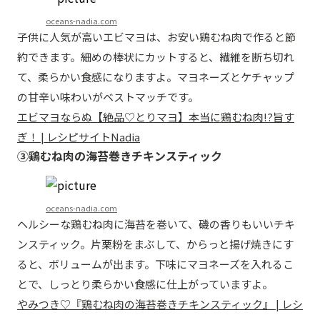
oceans-nadia.com
子供に人気が高いエビマヨは、お安い鶏むね肉で作ると節
約できます。細めの棒状にカットすると、繊維を断ち切れ
て、柔らかい食感になりますよ。マヨネーズとケチャップ
の甘辛い味わいがベストマッチです。
エビマヨならぬ【絶品♡とりマヨ】本当に鶏むね肉!?旨す
ぎ！ | レシピサイトNadia
③鶏むね肉の海苔巻きチキンスティック
oceans-nadia.com
ヘルシーな鶏むね肉に海苔を巻いて、磯の香りもいいチキ
ンスティック。片栗粉をまぶして、からっと揚げ焼きにす
ると、ボリュームが出ます。下味にマヨネーズを入れるこ
とで、しっとり柔らかい食感に仕上がっていますよ。
やみつき♡『鶏むね肉の海苔巻きチキンスティック』 | レシ