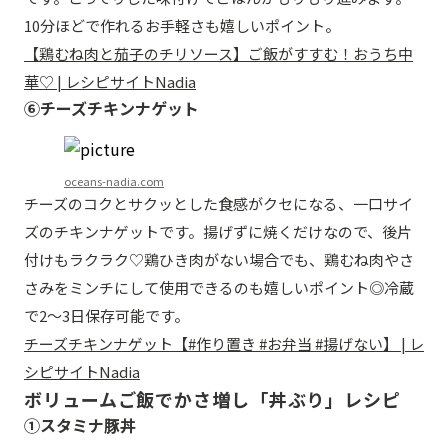
10分ほどで作れるお手軽さも嬉しいポイント。
【鶏むね肉と茄子のチリソース】ご飯がすすむ！おうち中
華♡ | レシピサイトNadia
⑥チーズチキンナゲット
oceans-nadia.com
チーズのコクとサクッとした食感がクセになる、一口サイ
ズのチキンナゲットです。揚げずに焼くだけなので、後片
付けもラクラク♡鶏ひき肉がない場合でも、鶏むね肉やさ
さみをミンチにして使用できるのも嬉しいポイント◎冷蔵
で2〜3日保存可能です。
チーズチキンナゲット【#作り置き #お弁当 #揚げない】 | レ
シピサイトNadia
ボリュームご飯でかさ増し「丼ぶり」レシピ
①スタミナ豚丼