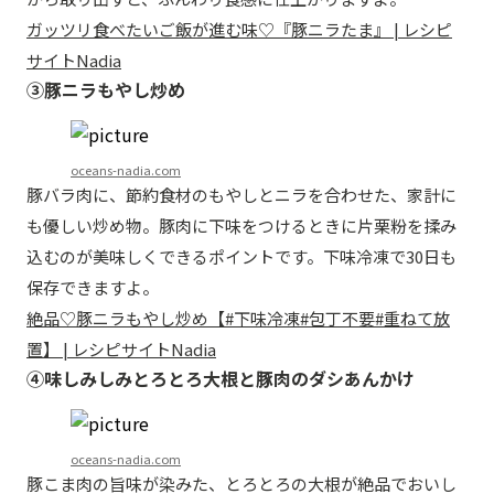
ガッツリ食べたいご飯が進む味♡『豚ニラたま』 | レシピ
サイトNadia
③豚ニラもやし炒め
oceans-nadia.com
豚バラ肉に、節約食材のもやしとニラを合わせた、家計に
も優しい炒め物。豚肉に下味をつけるときに片栗粉を揉み
込むのが美味しくできるポイントです。下味冷凍で30日も
保存できますよ。
絶品♡豚ニラもやし炒め【#下味冷凍#包丁不要#重ねて放
置】 | レシピサイトNadia
④味しみしみとろとろ大根と豚肉のダシあんかけ
oceans-nadia.com
豚こま肉の旨味が染みた、とろとろの大根が絶品でおいし