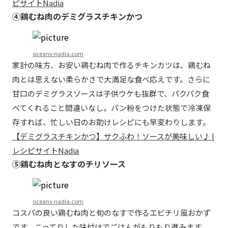
ピサイトNadia
④鶏むね肉のデミグラスチキンかつ
oceans-nadia.com
家計の味方、お安い鶏むね肉で作るチキンカツは、鶏むね
肉とは思えない柔らかさで大満足な食べ応えです。さらに
甘口のデミグラスソースは子供ウケも抜群で、パクパク食
べてくれること間違いなし。パン粉をつけた状態で冷凍保
存すれば、忙しい日のお助けレシピにも早変わりします。
【デミグラスチキンかつ】サクふわ！ソースが美味しい♪ |
レシピサイトNadia
⑤鶏むね肉となすのチリソース
oceans-nadia.com
コスパの良い鶏むね肉と旬のなすで作るエビチリ風おかず
です。こってりした味付けでごはんがもりもり進みます。