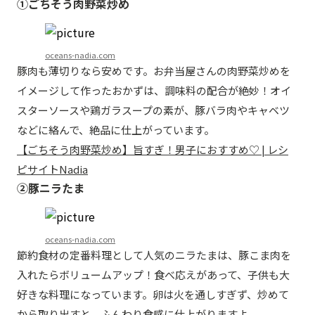
①ごちそう肉野菜炒め
oceans-nadia.com
豚肉も薄切りなら安めです。お弁当屋さんの肉野菜炒めを
イメージして作ったおかずは、調味料の配合が絶妙！オイ
スターソースや鶏ガラスープの素が、豚バラ肉やキャベツ
などに絡んで、絶品に仕上がっています。
【ごちそう肉野菜炒め】旨すぎ！男子におすすめ♡ | レシ
ピサイトNadia
②豚ニラたま
oceans-nadia.com
節約食材の定番料理として人気のニラたまは、豚こま肉を
入れたらボリュームアップ！食べ応えがあって、子供も大
好きな料理になっています。卵は火を通しすぎず、炒めて
から取り出すと、ふんわり食感に仕上がりますよ。