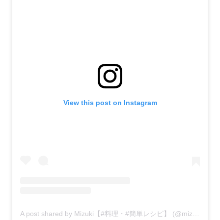
View this post on Instagram
A post shared by Mizuki【#料理・#簡単レシピ】 (@mizuki_31cafe)