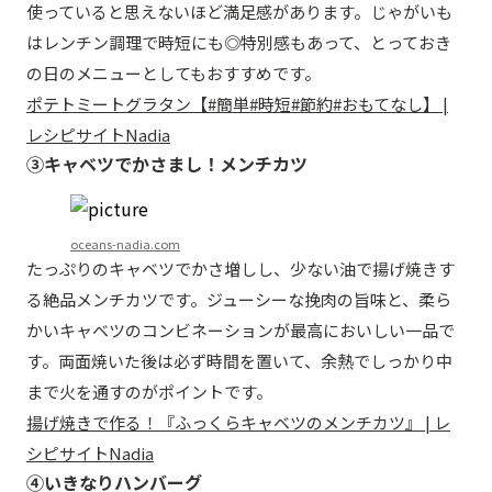
使っていると思えないほど満足感があります。じゃがいも
はレンチン調理で時短にも◎特別感もあって、とっておき
の日のメニューとしてもおすすめです。
ポテトミートグラタン【#簡単#時短#節約#おもてなし】 |
レシピサイトNadia
③キャベツでかさまし！メンチカツ
oceans-nadia.com
たっぷりのキャベツでかさ増しし、少ない油で揚げ焼きす
る絶品メンチカツです。ジューシーな挽肉の旨味と、柔ら
かいキャベツのコンビネーションが最高においしい一品で
す。両面焼いた後は必ず時間を置いて、余熱でしっかり中
まで火を通すのがポイントです。
揚げ焼きで作る！『ふっくらキャベツのメンチカツ』 | レ
シピサイトNadia
④いきなりハンバーグ