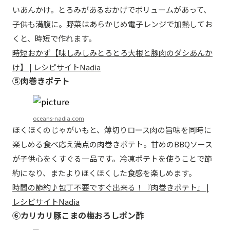
いあんかけ。とろみがあるおかげでボリュームがあって、
子供も満腹に。野菜はあらかじめ電子レンジで加熱してお
くと、時短で作れます。
時短おかず【味しみしみとろとろ大根と豚肉のダシあんか
け】 | レシピサイトNadia
⑤肉巻きポテト
oceans-nadia.com
ほくほくのじゃがいもと、薄切りロース肉の旨味を同時に
楽しめる食べ応え満点の肉巻きポテト。甘めのBBQソース
が子供心をくすぐる一品です。冷凍ポテトを使うことで節
約になり、またよりほくほくした食感を楽しめます。
時間の節約♪包丁不要ですぐ出来る！『肉巻きポテト』 |
レシピサイトNadia
⑥カリカリ豚こまの梅おろしポン酢