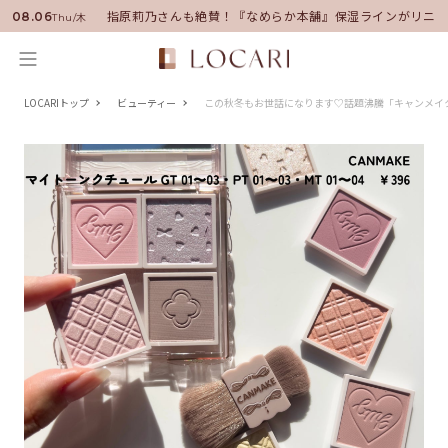
日を披露
指原莉乃さんも絶賛！『なめらか本舗』保湿ラインがリニュー
08.06
Thu/木
LOCARIトップ
ビューティー
この秋冬もお世話になります♡話題沸騰「キャンメイ