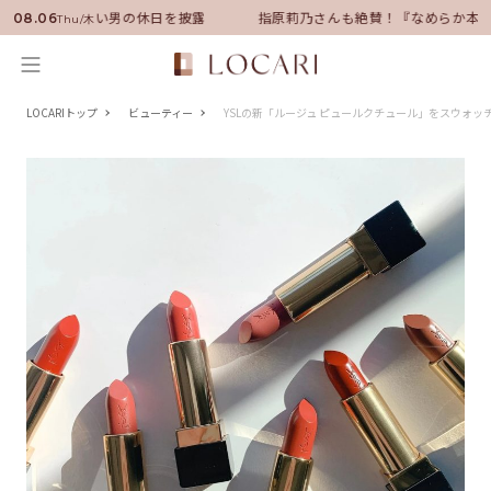
バサダーに就任！いい男の休日を披露
指原莉乃さんも絶賛！『なめらか本舗
08.06
Thu/木
LOCARIトップ
ビューティー
YSLの新「ルージュ ピュールクチュール」をスウォ