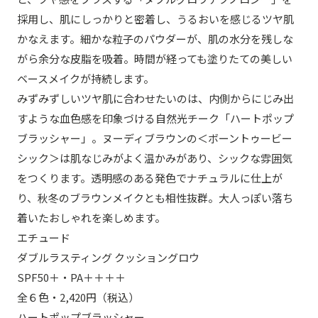
採用し、肌にしっかりと密着し、うるおいを感じるツヤ肌
かなえます。細かな粒子のパウダーが、肌の水分を残しな
がら余分な皮脂を吸着。時間が経っても塗りたての美しい
ベースメイクが持続します。
みずみずしいツヤ肌に合わせたいのは、内側からにじみ出
すような血色感を印象づける自然光チーク「ハートポップ
ブラッシャー」。ヌーディブラウンの＜ボーントゥービー
シック＞は肌なじみがよく温かみがあり、シックな雰囲気
をつくります。透明感のある発色でナチュラルに仕上が
り、秋冬のブラウンメイクとも相性抜群。大人っぽい落ち
着いたおしゃれを楽しめます。
エチュード
ダブルラスティング クッショングロウ
SPF50＋・PA＋＋＋＋
全６色・2,420円（税込）
ハートポップブラッシャー