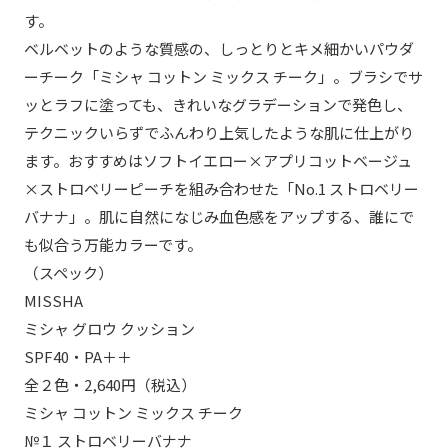
す。
ベルベットのような質感の、しっとりとキメ細かいパウダ
ーチーク「ミシャ コットン ミックス チーク」。ブラシでサ
ッとラフに塗っても、きれいなグラデーションで発色し、
テクニックいらずでふんわり上気したような肌に仕上がり
ます。おすすめはソフトイエロー×アプリコットベージュ
×ストロベリーピーチを組み合わせた「No.1 ストロベリー
バナナ」。肌に自然になじみ血色感をアップする、誰にで
も似合う万能カラーです。
（スペック）
MISSHA
ミシャ グロウ クッション
SPF40・PA＋＋
全２色・2,640円（税込）
ミシャ コットン ミックス チーク
№１ ストロベリーバナナ