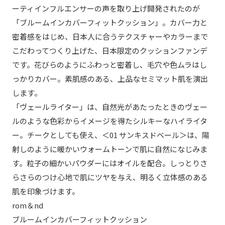
ーティインフルエンサーの声を取り上げ開発されたのが
「ブルームインカバーフィットクッション」。カバー力と
密着感をはじめ、日本人に合うテクスチャーやカラーまで
こだわってつくり上げた、日本限定のクッションファンデ
です。花びらのようにふわっと密着し、毛穴や色ムラはし
っかりカバー。素肌感のある、上品なセミマット肌を演出
します。
「ヴェールライター」は、自然光があたったときのヴェー
ルのような色彩からイメージを得たシルキーなハイライタ
ー。チークとしても使え、＜01 サンキスドベール＞は、陽
射しのように暖かいウォームトーンで肌に自然になじみま
す。粒子の細かいパウダーにはオイルを配合。しっとりさ
らさらのつけ心地で肌にツヤを与え、明るく立体感のある
肌を印象づけます。
rom＆nd
ブルームインカバーフィットクッション