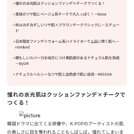
憧れの水光肌はクッションファンデ×チークでつくる！
真珠のツヤ肌にベージュ系チークで大人っぽく！－hince
秋はみずみずしいツヤ肌×ブラウンチークでシックに－エチュー
ド
日本限定ファンデ×ウォーム系ハイライターで上品に輝く肌へ－
rom&nd
頼もしいカバー力を味方につけ素肌感のあるナチュラル肌を完成
－ByUR
ナチュラルヘルシーなツヤ肌と血色感で肌に自信－MISSHA
憧れの水光肌はクッションファンデ×チークで
つくる！
韓国ドラマに出てくる俳優や、K-POPのアーティストの肌
の美しさに目を奪われることもしばしば。憧れてしまいま