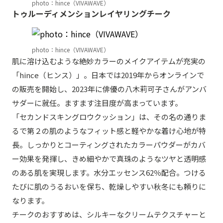
photo：hince（VIVAWAVE）
トゥルーディメンションレイヤリングチーク
photo：hince（VIVAWAVE）
肌に溶け込むような絶妙カラーのメイクアイテムが充実の
「hince（ヒンス）」。日本では2019年からオンラインで
の販売を開始し、2023年に俳優の八木莉可子さんがアンバ
サダーに就任。ますます注目度が高まっています。
「セカンドスキングロウクッション」は、その名の通りま
るで第２の肌のようなフィット感と軽やかな着け心地が特
長。しっかりとコーティングされたカラーパウダーがカバ
ー効果を発揮し、きめ細やかで真珠のようなツヤと透明感
のある肌を実現します。水分エッセンス62％配合。つける
たびに肌のうるおいを保ち、乾燥しやすい秋冬にも頼りに
なります。
チークのおすすめは、シルキーなクリームテクスチャーと