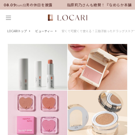
ダーに就任！いい男の休日を披露
指原莉乃さんも絶賛！『なめらか本舗』
08.09
Sun/日
LOCARIトップ
ビューティー
安くて可愛くて使える！三拍子揃ったドラッグストア