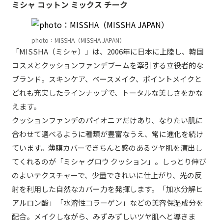
ミシャ コットン ミックス チーク
photo：MISSHA（MISSHA JAPAN）
「MISSHA（ミシャ）」は、2006年に日本に上陸し、韓国
コスメとクッションファンデブームを牽引する立役者的な
ブランド。スキンケア、ベースメイク、ポイントメイクと
どれも充実したラインナップで、トータルな美しさをかな
えます。
クッションファンデのパイオニアだけあり、なりたい肌に
合わせて選べるように種類が豊富なうえ、常に進化を続け
ています。薄膜カバーできちんと感のあるツヤ肌を演出し
てくれるのが「ミシャ グロウ クッション」。しっとり伸び
のよいテクスチャーで、少量できれいに仕上がり、光の反
射を利用した自然なカバー力を発揮します。「加水分解ヒ
アルロン酸」「水溶性コラーゲン」などの美容保湿成分を
配合。メイクしながら、みずみずしいツヤ肌へと導きま