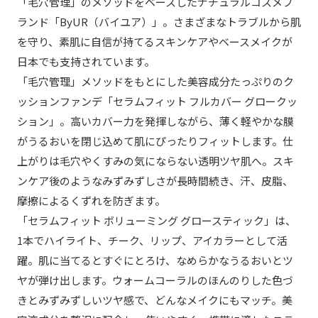
「毛穴管理」のメソッドをベースしたナチュラルコスメブ
ランド「ByUR（バイユア）」。さまざまなトラブルから肌
を守り、素肌に自信が持てるスキンケアやベースメイクが
日本でも支持されています。
「毛穴管理」メソッドをもとにした美容成分たっぷりのク
ッションファンデ「セラムフィット フルカバー グロークッ
ション」。高いカバー力を発揮しながら、薄く軽やかな膜
がうるおいを閉じ込めて肌にぴったりフィットします。仕
上がりは毛穴やくすみの気にならない透明ツヤ肌へ。スキ
ンケア後のようなみずみずしさが長時間続き、汗、皮脂、
摩擦によるくずれを防ぎます。
「セラムフィット ボリューミング グロースティック」は、
1本でハイライト、チーク、リップ、アイカラーとして活
躍。肌に当てるとすぐにとろけ、なめらかなうるおいとツ
ヤが弾け出します。ウォームコーラルのほんのりした色づ
きとみずみずしいツヤ感で、どんなメイクにもマッチ。美