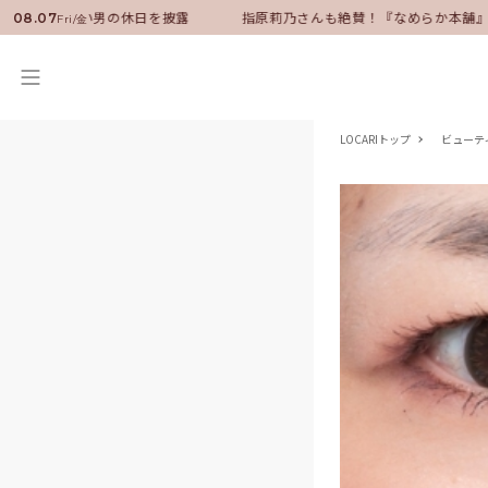
ダーに就任！いい男の休日を披露
指原莉乃さんも絶賛！『なめらか本舗』保
08.07
Fri/金
LOCARIトップ
ビューテ