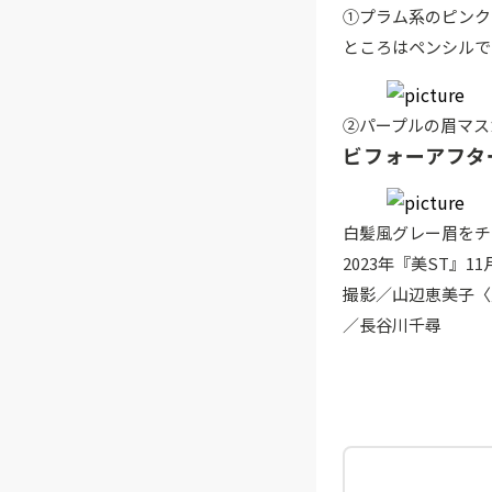
①プラム系のピンク
ところはペンシルで
②パープルの眉マス
ビフォーアフタ
白髪風グレー眉をチ
2023年『美ST』1
撮影／山辺恵美子〈
／長谷川千尋