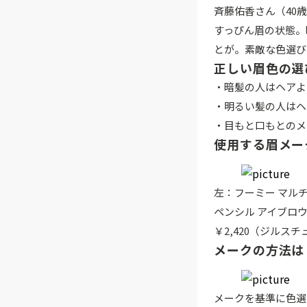
斉藤佑香さん（40
すっぴん眉の状態。
とが。素敵な色選び
正しい眉色の選
・暗髪の人はヘアよ
・明るい髪の人はヘ
・目もと口もとのメ
使用する眉メー
左：フーミー マルチ
ペンシル アイブロウE
￥2,420（ジルス
メークの方法は
メークを基準に色選