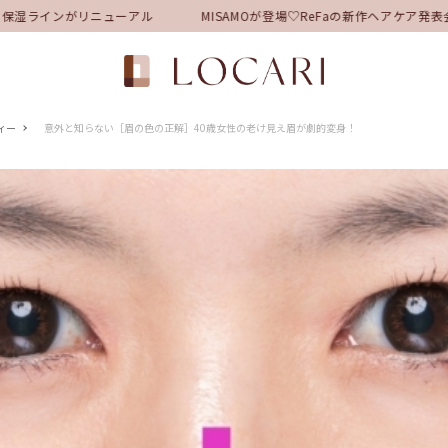
湿ラインがリニューアル
MISAMOが登場♡ReFaの新作ヘアケア発
ィー
意外と知らない［眉の色の正解］40歳女性の老け見え眉が劇的変身！