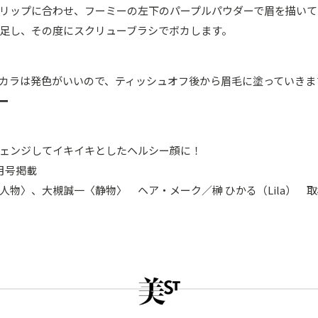
リップに合わせ、フーミーの左下のパープルパウダーで眉を描いて
足し、その度にスクリューブラシでボカします。
カラは発色がいいので、ティッシュオフ後から眉毛に塗っていきま
ー
ェンジしてイキイキとしたヘルシー顔に！
1月号掲載
人物〉、大槻誠一〈静物〉 ヘア・メーク／榊 ひかる（Lila） 