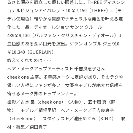
るさと深みを両立した優しい眼差しに。THREE ディメンシ
ョナルビジョンアイパレット 10 ￥7,150（THREE）c（モ
デル使用色）軽やかな質感でナチュラルな発色を叶える進
化した一品。ディオールショウ サンク クルール
439￥9,130（パルファン・クリスチャン・ディオール）d
血色感のある深い目元を演出。ゲラン オンブル ジェ 910
￥10,340（GUERLAIN）
教えてくれたのは……
ヘア・メークアップアーティスト 千吉良恵子さん
cheek one 主宰。多幸感メークに定評があり、そのテクや
優しい人柄にファンが多い。女優やモデルが絶大な信頼を
寄せるメーク界のトップランナー。
撮影／古水 良（cheek one）〈人物〉、五十嵐 真〈静
物〉 モデル／樋場早紀 ヘア・メーク／千吉良恵子
（cheek one） スタイリスト／池田めぐみ（KIND） 取
材・編集／鎌田貴子