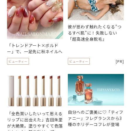
彼が思わず触れたくなる”つ
るすべ肌”に！失敗しない
「超高速全身脱毛」
「トレンドアート×ボルド
ー」で、一足先に秋ネイルへ
[PR]
ビューティー
ビューティー
自分へのご褒美に♡「ティフ
「全色買いしたいって思える
ァニー」フレグランスから3
リップに出会えた」吉田朱里
種のホリデーコフレが登場
が大絶賛。塗りやすくて色落