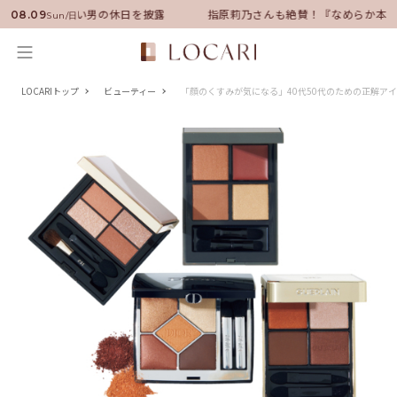
バサダーに就任！いい男の休日を披露
指原莉乃さんも絶賛！『なめらか本舗
08.09
Sun/日
LOCARIトップ
ビューティー
「顔のくすみが気になる」40代50代のための正解アイ