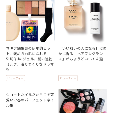
マキア編集部の局地的ヒッ
［いい匂いの人になる］ほの
ト。褒められ肌になれる
かに香る「ヘアフレグラン
SUQQUのジェル、髪の速乾
ス」がちょうどいい！４選
ミルク、沼りまくりなドラマ
も
ビューティー
ビューティー
ショートネイルだからこそ可
愛い♡春のパーフェクトネイ
ル集