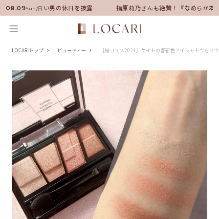
バサダーに就任！いい男の休日を披露
指原莉乃さんも絶賛！『なめらか本舗
08.09
Sun/日
LOCARIトップ
ビューティー
［桜コスメ2024］ケイトの春新色アイシャドウをス